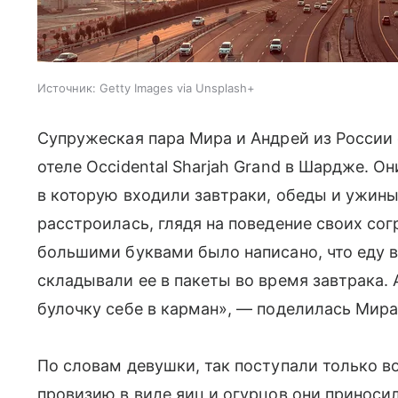
Источник:
Getty Images via Unsplash+
Супружеская пара Мира и Андрей из России
отеле Occidental Sharjah Grand в Шардже. О
в которую входили завтраки, обеды и ужины.
расстроилась, глядя на поведение своих со
большими буквами было написано, что еду в
складывали ее в пакеты во время завтрака.
булочку себе в карман», — поделилась Мира
По словам девушки, так поступали только в
провизию в виде яиц и огурцов они приноси