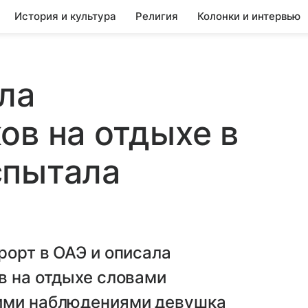
История и культура
Религия
Колонки и интервью
ла
ов на отдыхе в
спытала
»
рорт в ОАЭ и описала
в на отдыхе словами
оими наблюдениями девушка