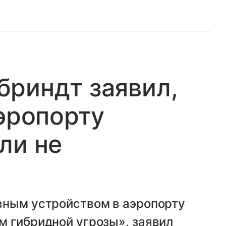
риндт заявил,
аэропорту
ли не
вным устройством в аэропорту
м гибридной угрозы», заявил