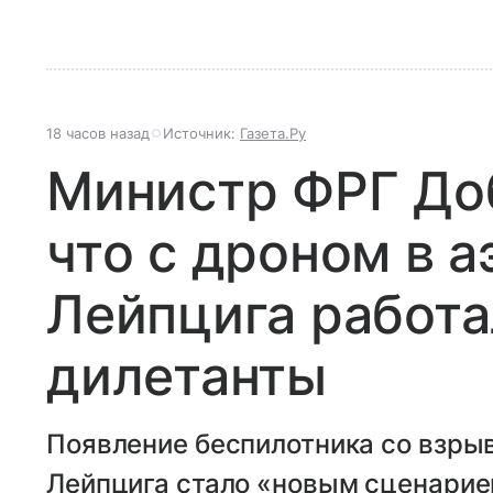
18 часов назад
Источник:
Газета.Ру
Министр ФРГ Доб
что с дроном в 
Лейпцига работа
дилетанты
Появление беспилотника со взры
Лейпцига стало «новым сценарие