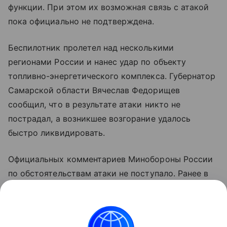
функции. При этом их возможная связь с атакой
пока официально не подтверждена.
Беспилотник пролетел над несколькими
регионами России и нанес удар по объекту
топливно-энергетического комплекса. Губернатор
Самарской области Вячеслав Федорищев
сообщил, что в результате атаки никто не
пострадал, а возникшее возгорание удалось
быстро ликвидировать.
Официальных комментариев Минобороны России
по обстоятельствам атаки не поступало. Ранее в
ведомстве сообщали об уничтожении украинского
беспилотника над территорией Самарской
области.