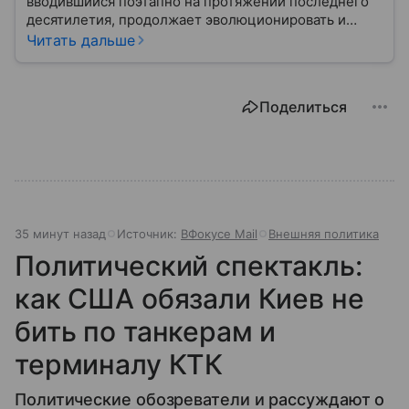
вводившийся поэтапно на протяжении последнего
десятилетия, продолжает эволюционировать и
оказывать существенное влияние на деятельность
Читать дальше
неправительственных организаций, медиа и
частных лиц. Наша статья представляет собой
попытку всестороннего и сбалансированного
Поделиться
анализа этого явления: его юридических оснований,
практических последствий, исторического
контекста и ключевых споров вокруг него.
35 минут назад
Источник:
ВФокусе Mail
Внешняя политика
Политический спектакль:
как США обязали Киев не
бить по танкерам и
терминалу КТК
Политические обозреватели и рассуждают о