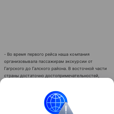
- Во время первого рейса наша компания
организовывала пассажирам экскурсии от
Гагрского до Галского района. В восточной части
страны достаточно достопримечательностей,
особенно природных объектов и термальных
источников. В октябре продолжается
бархатный
сезон
и можно купаться в море. Думаю, еще один
рейс можно было бы запустить зимой в
мандариновый сезон, - отметила она.