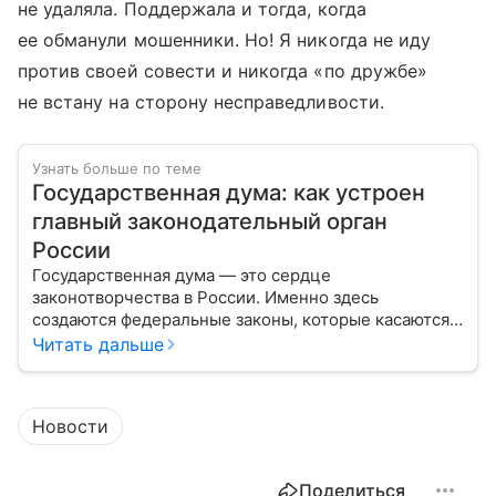
не удаляла. Поддержала и тогда, когда
ее обманули мошенники. Но! Я никогда не иду
против своей совести и никогда «по дружбе»
не встану на сторону несправедливости.
Узнать больше по теме
Государственная дума: как устроен
главный законодательный орган
России
Государственная дума — это сердце
законотворчества в России. Именно здесь
создаются федеральные законы, которые касаются
жизни каждого гражданина: от образования и
Читать дальше
медицины до налогов и внешней политики. В статье
разберем, как устроена Дума.
Новости
Поделиться