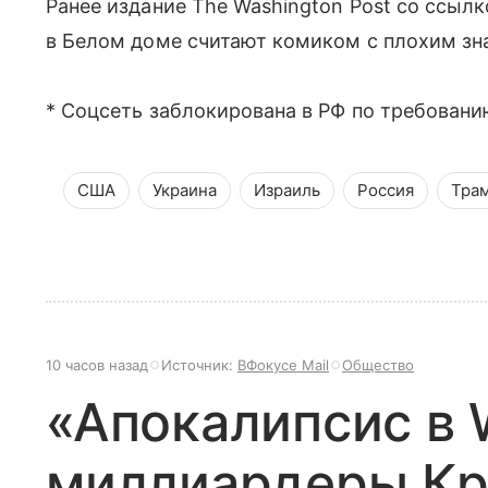
Ранее издание The Washington Post со ссылк
в Белом доме считают комиком с плохим зн
* Соцсеть заблокирована в РФ по требовани
США
Украина
Израиль
Россия
Тра
10 часов назад
Источник:
ВФокусе Mail
Общество
«Апокалипсис в 
миллиардеры К