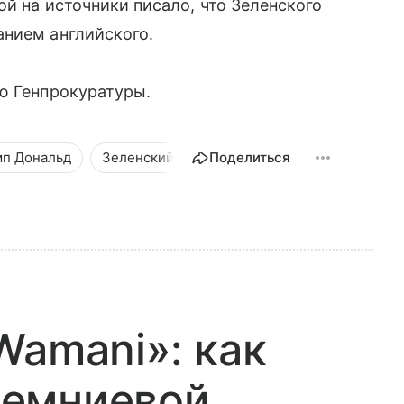
ой на источники писало, что Зеленского
анием английского.
ю Генпрокуратуры.
мп Дональд
Зеленский Владимир
Поделиться
Новости
Общес
Wamani»: как
ремниевой