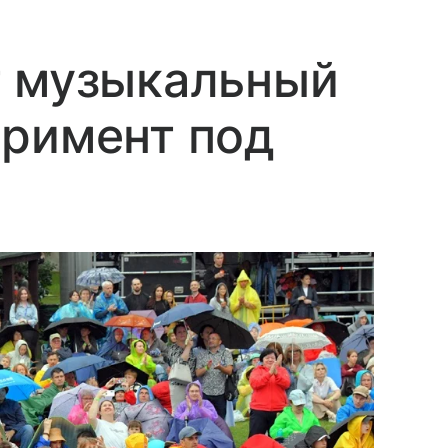
т музыкальный
еримент под