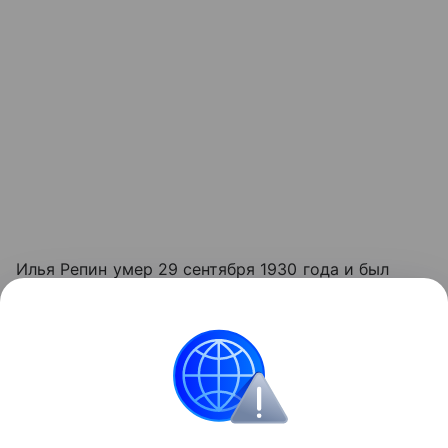
Илья Репин умер 29 сентября 1930 года и был
похоронен на территории усадьбы; в доме
продолжали жить его старшая дочь и сын. Всего в
"Пенатах" Репин прожил и проработал почти 30
лет. На реставрацию музей закрылся осенью 2024
года.