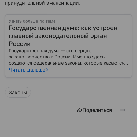
принудительной эмансипации.
Узнать больше по теме
Государственная дума: как устроен
главный законодательный орган
России
Государственная дума — это сердце
законотворчества в России. Именно здесь
создаются федеральные законы, которые касаются
жизни каждого гражданина: от образования и
Читать дальше
медицины до налогов и внешней политики. В статье
разберем, как устроена Дума.
Законы
Поделиться