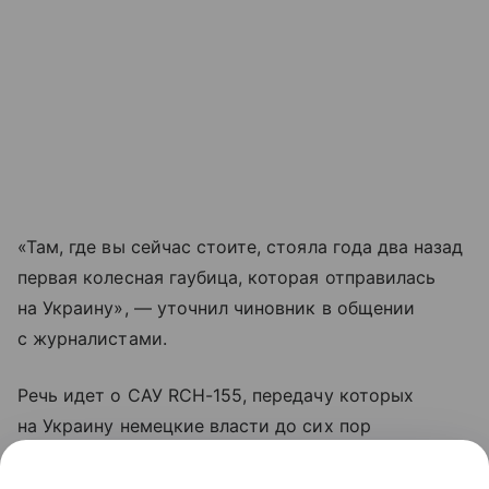
«Там, где вы сейчас стоите, стояла года два назад
первая колесная гаубица, которая отправилась
на Украину», — уточнил чиновник в общении
с журналистами.
Речь идет о САУ RCH-155, передачу которых
на Украину немецкие власти до сих пор
официально не подтверждали. До признания
Писториуса было известно лишь, что украинские