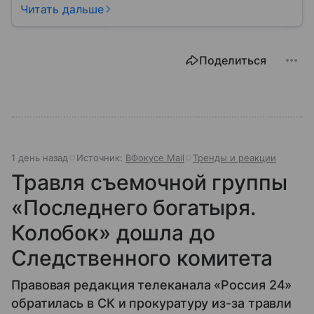
жизни каждого гражданина: от образования и
Читать дальше
медицины до налогов и внешней политики. В статье
разберем, как устроена Дума.
Поделиться
1 день назад
Источник:
ВФокусе Mail
Тренды и реакции
Травля съемочной группы
«Последнего богатыря.
Колобок» дошла до
Следственного комитета
Правовая редакция телеканала «Россия 24»
обратилась в СК и прокуратуру из-за травли