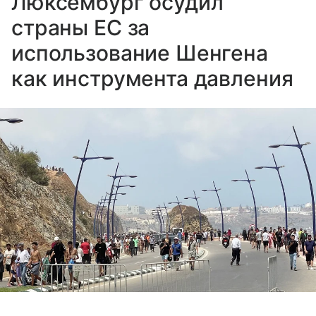
Люксембург осудил
страны ЕС за
использование Шенгена
как инструмента давления
Выберите комментарий
Выберите комментарий
Выберите комментарий