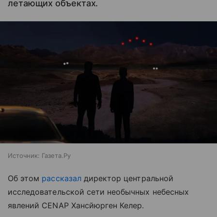
летающих объектах.
Источник:
Газета.Ру
Об этом
рассказал
директор центральной
исследовательской сети необычных небесных
явлений CENAP Хансйюрген Келер.