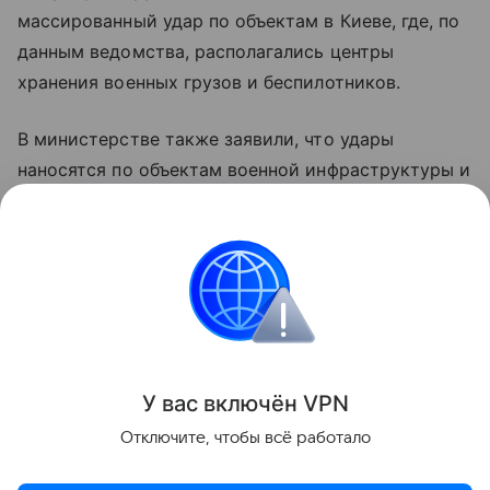
массированный удар по объектам в Киеве, где, по
данным ведомства, располагались центры
хранения военных грузов и беспилотников.
В министерстве также заявили, что удары
наносятся по объектам военной инфраструктуры и
предприятиям оборонно-промышленного
комплекса Украины с применением высокоточного
оружия и беспилотных летательных аппаратов.
Украина
Финляндия
Россия
Внешняя пол
Поделиться
У вас включ
ён
V
P
N
Отключите, чтобы всё работало