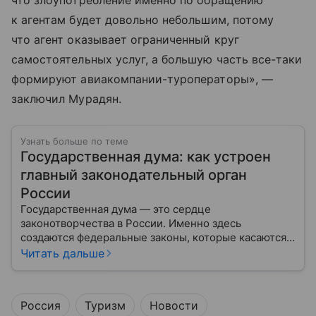
что злоупотребление именно по обращению
к агентам будет довольно небольшим, потому
что агент оказывает ограниченный круг
самостоятельных услуг, а большую часть все-таки
формируют авиакомпании-туроператоры», —
заключил Мурадян.
Узнать больше по теме
Государственная дума: как устроен
главный законодательный орган
России
Государственная дума — это сердце
законотворчества в России. Именно здесь
создаются федеральные законы, которые касаются
жизни каждого гражданина: от образования и
Читать дальше
медицины до налогов и внешней политики. В статье
разберем, как устроена Дума.
Россия
Туризм
Новости