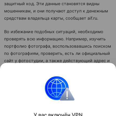
защитный код. Эти данные становятся видны
мошенникам, и они получают доступ к денежным
средствам владельца карты, сообщает aif.ru.
Во избежание подобных ситуаций, необходимо
проверять всю информацию. Например, изучить
портфолио фотографа, воспользовавшись поиском
по фотографиям, проверить, есть ли официальный
сайт у фотостудии, а также действующий адрес и
контактные данные. Кроме того, всегда стоит
обращать внимание на адрес интернет-страницы
перед проведением платежей. Не нужно
переходить по неизвестным ссылкам для
повторного ввода данных банковской карты.
Поделиться
У вас включ
ён
V
P
N