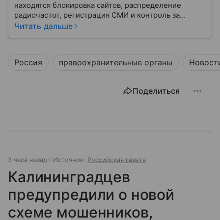
находятся блокировка сайтов, распределение
радиочастот, регистрация СМИ и контроль за
защитой персональных данных. Это главный
Читать дальше
регулятор цифрового и медийного пространства
России. В статье разберем, чем занимается эта
организация и почему она так важна для каждого
Россия
правоохранительные органы
Новост
пользователя интернета и телефона.
Поделиться
3 часа назад
Источник:
Российская газета
Калининградцев
предупредили о новой
схеме мошенников,