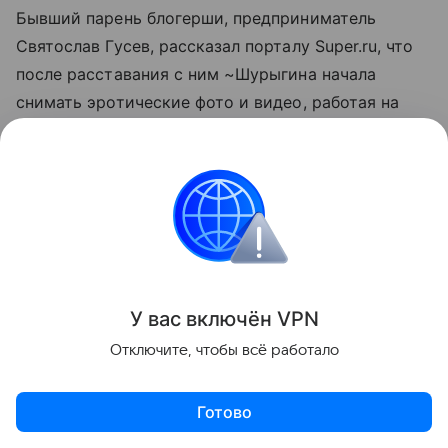
Бывший парень блогерши, предприниматель
Святослав Гусев, рассказал порталу Super.ru, что
после расставания с ним ~Шурыгина начала
снимать эротические фото и видео, работая на
украинское агентство~. Изначально суд отправил
ее под домашний арест, однако 8 июля ее
поместили в СИЗО. По информации SHOT, перед
этим она попыталась сбежать из России на Бали.
Позже по делу Шурыгиной была задержана
снимавшаяся с ней модель Анастасия
У вас включ
ён
V
P
N
Овсянникова, известная под псевдонимом Настя
Холод, и их продюсер Людвигу Кричкер.
Отключите, чтобы всё работало
28 июля также по делу об изготовлении
Готово
порнографии задержали секс-блогершу Соню