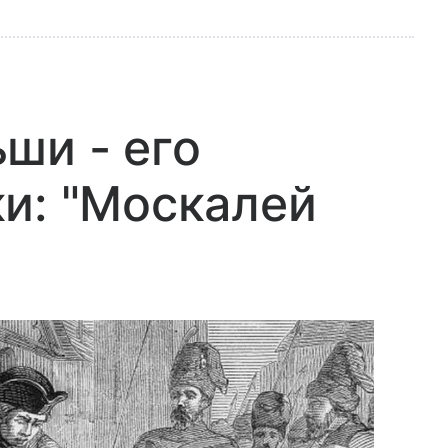
ши - его
и: "Москалей