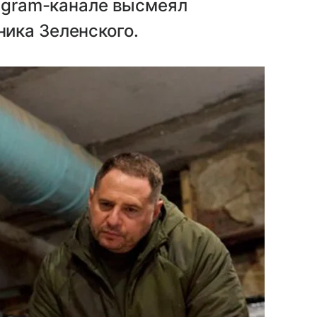
legram-канале высмеял
ика Зеленского.