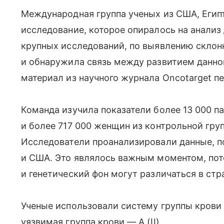
Международная группа ученых из США, Егип
исследование, которое опиралось на анали
крупных исследований, по выявлению склон
и обнаружила связь между развитием данног
материал из научного журнала Oncotarget пер
Команда изучила показатели более 13 000 
и более 717 000 женщин из контрольной гру
Исследователи проанализировали данные, по
и США. Это являлось важным моментом, пот
и генетический фон могут различаться в стр
Ученые использовали систему группы крови 
уязвимая группа крови — А (II).