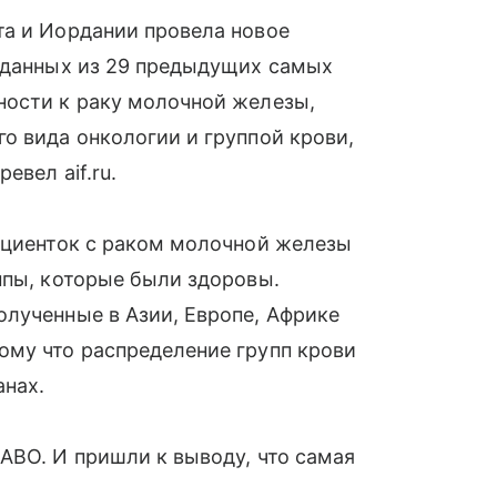
та и Иордании провела новое
з данных из 29 предыдущих самых
ности к раку молочной железы,
о вида онкологии и группой крови,
евел aif.ru.
пациенток с раком молочной железы
ппы, которые были здоровы.
лученные в Азии, Европе, Африке
ому что распределение групп крови
анах.
ABO. И пришли к выводу, что самая