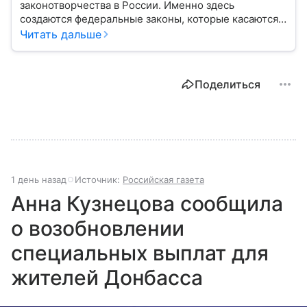
законотворчества в России. Именно здесь
создаются федеральные законы, которые касаются
жизни каждого гражданина: от образования и
Читать дальше
медицины до налогов и внешней политики. В статье
разберем, как устроена Дума.
Поделиться
1 день назад
Источник:
Российская газета
Анна Кузнецова сообщила
о возобновлении
специальных выплат для
жителей Донбасса