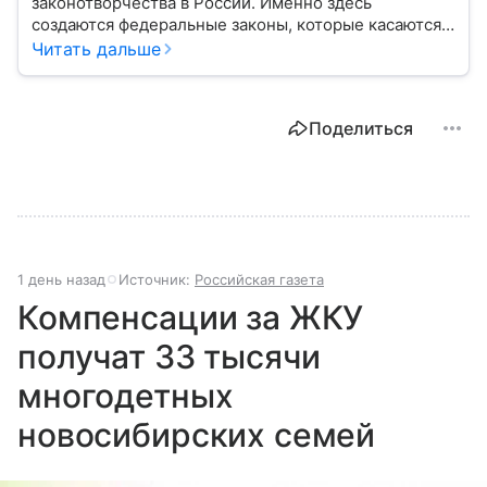
законотворчества в России. Именно здесь
создаются федеральные законы, которые касаются
жизни каждого гражданина: от образования и
Читать дальше
медицины до налогов и внешней политики. В статье
разберем, как устроена Дума.
Поделиться
1 день назад
Источник:
Российская газета
Компенсации за ЖКУ
получат 33 тысячи
многодетных
новосибирских семей