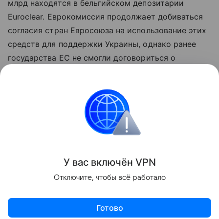
млрд находятся в бельгийском депозитарии
Euroclear. Еврокомиссия продолжает добиваться
согласия стран Евросоюза на использование этих
средств для поддержки Украины, однако ранее
государства ЕС не смогли договориться о
предоставлении Киеву так называемого
репарационного кредита за счет заблокированных
российских активов.
Европа
Россия
санкции
Внешняя полити
Поделиться
У вас включ
ён
V
P
N
Отключите, чтобы всё работало
Готово