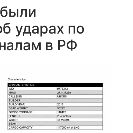
обыли
б ударах по
налам в РФ