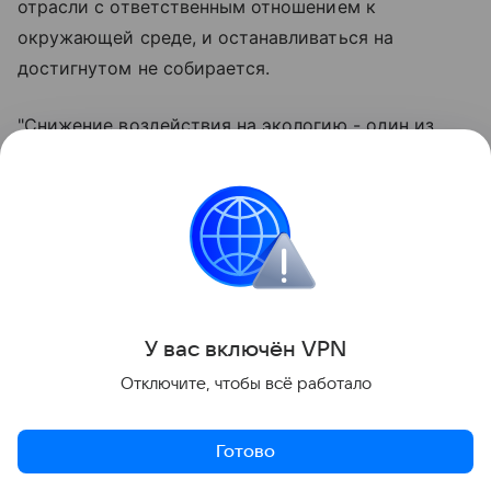
отрасли с ответственным отношением к
окружающей среде, и останавливаться на
достигнутом не собирается.
"Снижение воздействия на экологию - один из
важнейших приоритетов завода и наш вклад в
будущее региона. Солнечная электростанция,
внедрение современных технологий очистки
ресурсов, таких как "Биосфера", развитие систем
автоматического контроля воздуха, участие в
природоохранных мероприятиях и экологических
акциях демонстрируют системный подход
У вас включ
ён
V
P
N
предприятия к вопросам экологии", - отметил
Отключите, чтобы всё работало
генеральный директор Омского НПЗ Кирилл
Морозов.
Готово