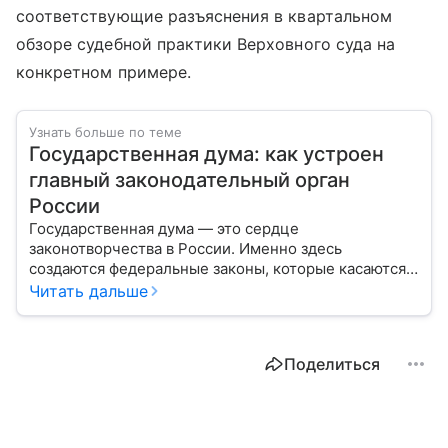
соответствующие разъяснения в квартальном
обзоре судебной практики Верховного суда на
конкретном примере.
Узнать больше по теме
Государственная дума: как устроен
главный законодательный орган
России
Государственная дума — это сердце
законотворчества в России. Именно здесь
создаются федеральные законы, которые касаются
жизни каждого гражданина: от образования и
Читать дальше
медицины до налогов и внешней политики. В статье
разберем, как устроена Дума.
Поделиться