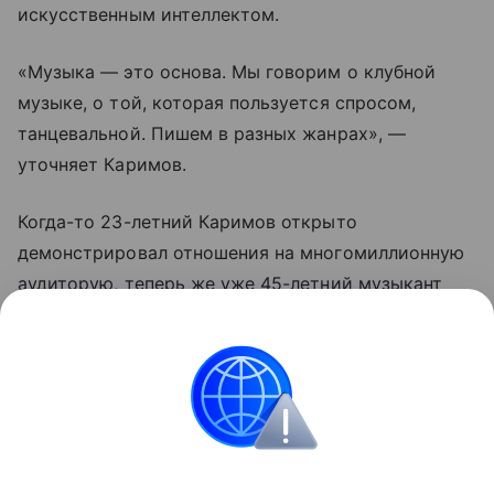
искусственным интеллектом.
«Музыка — это основа. Мы говорим о клубной
музыке, о той, которая пользуется спросом,
танцевальной. Пишем в разных жанрах», —
уточняет Каримов.
Когда-то 23-летний Каримов открыто
демонстрировал отношения на многомиллионную
аудиторую, теперь же уже 45-летний музыкант
предпочитает о личной жизни не говорить.
«Личную жизнь я вообще не комментирую. Но в
творчестве у нас всё сложилось более чем
успешно. И это главное», — добавил Каримов.