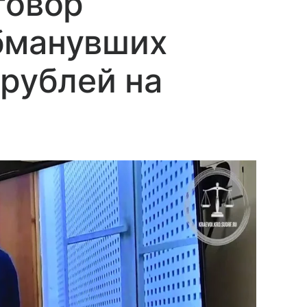
говор
бманувших
 рублей на