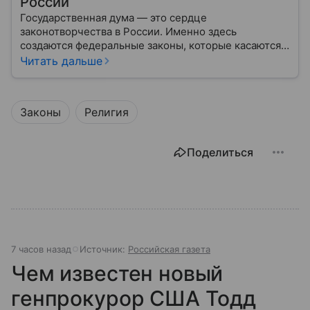
России
Государственная дума — это сердце
законотворчества в России. Именно здесь
создаются федеральные законы, которые касаются
жизни каждого гражданина: от образования и
Читать дальше
медицины до налогов и внешней политики. В статье
разберем, как устроена Дума.
Законы
Религия
Поделиться
7 часов назад
Источник:
Российская газета
Чем известен новый
генпрокурор США Тодд