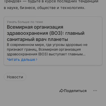
Трендов» — будьте в курсе последних тенденций
в науке, бизнесе, обществе и технологиях.
Узнать больше по теме
Всемирная организация
здравоохранения (ВОЗ): главный
санитарный врач планеты
В современном мире, где угрозы здоровью не
признают границ, Всемирная организация
здравоохранения (ВОЗ) выступает главным
координатором глобального здравоохранения. Эта
Читать дальше
организация не просто борется с эпидемиями, а
провозглашает здоровье фундаментальным правом
человека, работая над его реализацией для
Новости
миллиардов людей. Как устроен этот «командный
центр», с какими вызовами он сталкивается в 2026
году и почему его деятельность часто критикуют —
Поделиться
узнайте в нашей статье.