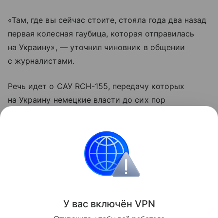
«Там, где вы сейчас стоите, стояла года два назад
первая колесная гаубица, которая отправилась
на Украину», — уточнил чиновник в общении
с журналистами.
Речь идет о САУ RCH-155, передачу которых
на Украину немецкие власти до сих пор
официально не подтверждали. До признания
Писториуса было известно лишь, что украинские
военные обучались в ФРГ обращению с ними.
Европа
Германия
Украина
Внешняя поли
Поделиться
У вас включ
ён
V
P
N