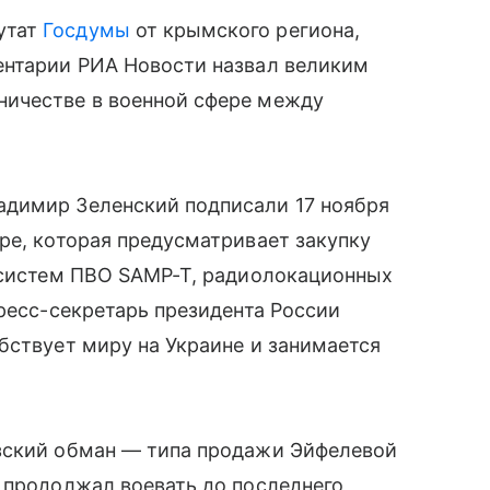
утат
Госдумы
от крымского региона,
ентарии РИА Новости назвал великим
ничестве в военной сфере между
адимир Зеленский подписали 17 ноября
ре, которая предусматривает закупку
, систем ПВО SAMP-T, радиолокационных
пресс-секретарь президента России
бствует миру на Украине и занимается
зский обман — типа продажи Эйфелевой
 продолжал воевать до последнего