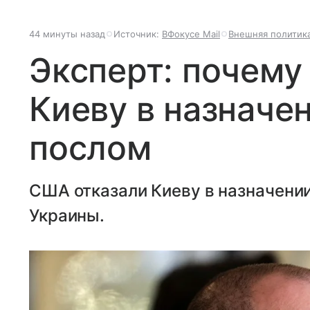
44 минуты назад
Источник:
ВФокусе Mail
Внешняя политик
Эксперт: почему
Киеву в назначе
послом
США отказали Киеву в назначени
Украины.