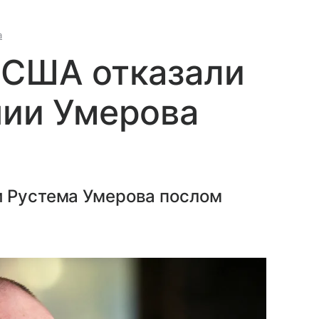
а
 США отказали
нии Умерова
и Рустема Умерова послом