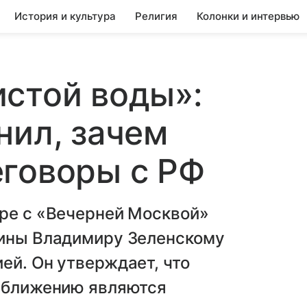
История и культура
Религия
Колонки и интервью
стой воды»:
нил, зачем
еговоры с РФ
оре с «Вечерней Москвой»
аины Владимиру Зеленскому
ей. Он утверждает, что
 сближению являются