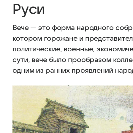
Руси
Вече — это форма народного собра
котором горожане и представите
политические, военные, экономич
сути, вече было прообразом колл
одним из ранних проявлений народ