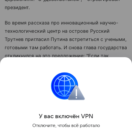
президент.
Во время рассказа про инновационный научно-
технологический центр на острове Русский
Трутнев пригласил Путина встретиться с учеными,
готовыми там работать. И снова глава государства
откликнулся на это предложение: "Если так
сложится, в план включайте, с удовольствием".
Напомним, что в начале сентября президент
России собирается посетить Восточный
экономический форум.
Поделиться
У вас включ
ён
V
P
N
Отключите, чтобы всё работало