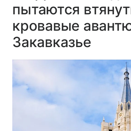
пытаются втянут
кровавые авант
Закавказье