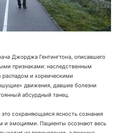
врача Джорджа Гентингтона, описавшего
овыми признаками: наследственным
 распадом и хореическими
ляшущие» движения, давшие болезни
тоянный абсурдный танец.
— это сохраняющаяся ясность сознания
ом и эмоциями. Пациенты осознают весь
 выходит из повиновения, а психика