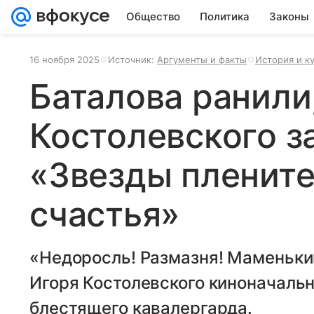
Общество
Политика
Законы
16 ноября 2025
Источник:
Аргументы и факты
История и к
Баталова ранили
Костолевского з
«Звезды пленит
счастья»
«Недоросль! Размазня! Маменьки
Игоря Костолевского киноначальн
блестящего кавалергарда.