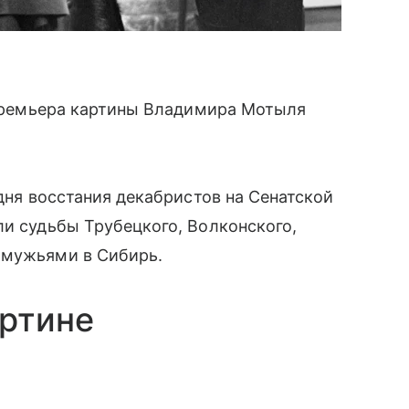
ь премьера картины Владимира Мотыля
 дня восстания декабристов на Сенатской
ли судьбы Трубецкого, Волконского,
 мужьями в Сибирь.
артине