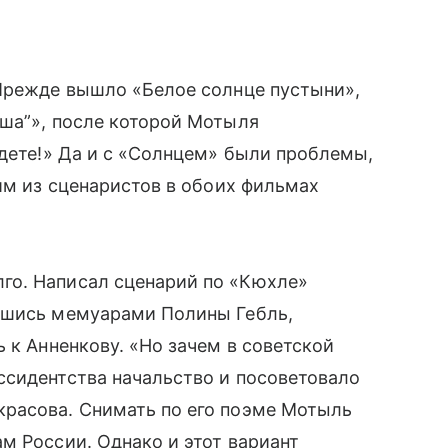
 Прежде вышло «Белое солнце пустыни»,
юша”», после которой Мотыля
удете!» Да и с «Солнцем» были проблемы,
ним из сценаристов в обоих фильмах
го. Написал сценарий по «Кюхле»
кшись мемуарами Полины Гебль,
 к Анненкову. «Но зачем в советской
ссидентства начальство и посоветовало
расова. Снимать по его поэме Мотыль
м России. Однако и этот вариант