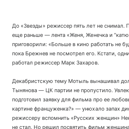
До «Звезды» режиссер пять лет не снимал.
еще раньше — лента «Женя, Женечка и “кат
приговорили: «Больше в кино работать не б
пока Брежнев не посмотрел его. Кстати, од
работал режиссер Марк Захаров.
Декабристскую тему Мотыль вынашивал дол
Тынянова — ЦК партии не пропустило. Увле
подготовил заявку для фильма про ее любовь
картине француженка?» — унюхало запах ди
режиссеру вспомнить «Русских женщин» Нек
не стал. Но решил посвятить фильм женщина