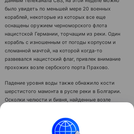
данным телеканала CBS, на этой неделе можно
было увидеть по меньшей мере 20 военных
кораблей, некоторые из которых все еще
оснащены оружием черноморского флота
нацистской Германии, торчащим из реки. Один
корабль с изношенным от погоды корпусом и
сломанной мачтой, на которой когда-то
развевался нацистский флаг, привлек внимание
прохожих возле сербского порта Прахово.
Падение уровня воды также обнажило кости
шерстистого мамонта в русле реки в Болгарии.
Осколки челюсти и бивня, найденные возле
северо-восточного города Русе, "очень вероятно"
принадлежали шерстистому мамонту, жившему во
время ледникового периода, сообщил AFP
Николай Ненов, директор Регионального