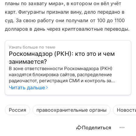
планы по захвату мира», в котором он вёл учёт
карт. Фигуранты признали вину, дело передано в
суд. За свою работу они получали от 100 до 1100
долларов в день через криптовалютные переводы.
Узнать больше по теме
Роскомнадзор (РКН): кто это и чем
занимается?
В зоне ответственности Роскомнадзора (РКН)
находятся блокировка сайтов, распределение
радиочастот, регистрация СМИ и контроль за
защитой персональных данных. Это главный
Читать дальше
регулятор цифрового и медийного пространства
России. В статье разберем, чем занимается эта
организация и почему она так важна для каждого
Россия
правоохранительные органы
Новост
пользователя интернета и телефона.
Поделиться