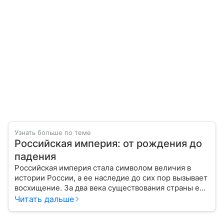
Узнать больше по теме
Российская империя: от рождения до
падения
Российская империя стала символом величия в
истории России, а ее наследие до сих пор вызывает
восхищение. За два века существования страны ее
площадь увеличилась с 15 миллионов квадратных
Читать дальше
километров до 23, а население выросло с 15
миллионов человек до 167. Таким образом,