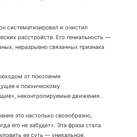
 он систематизировал и очистил
ческих расстройств. Его гениальность —
вных, неразрывно связанных признака
реходом от поколения
дущее к психическому
ущие», неконтролируемые движения.
вание это настолько своеобразно,
огда его не забудет». Эта фраза стала
уловить ее суть — уникальное,