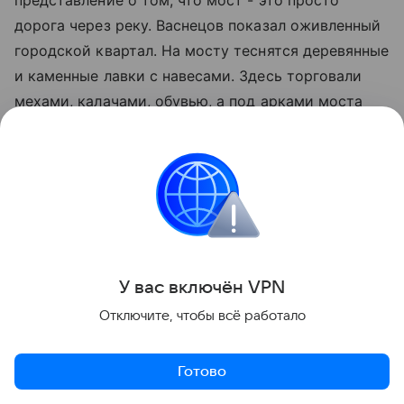
дорога через реку. Васнецов показал оживленный
городской квартал. На мосту теснятся деревянные
и каменные лавки с навесами. Здесь торговали
мехами, калачами, обувью, а под арками моста
собирались воры и беглые, из-за чего ходить там
ночью было небезопасно.
На заднем плане виден Кремль, но не привычный
нам, а белокаменный вперемешку с кирпичным, со
старыми деревянными постройками. Слева от
моста Васнецов детально прорисовал Водяные
У вас включ
ён
V
P
N
(Башмачные) ворота, через которые москвичи
Отключите, чтобы всё работало
ходили к реке за водой. Васнецов не просто
зафиксировал архитектуру, он наполнил ее бытом.
Готово
Сегодня этот мост мы можем увидеть только на