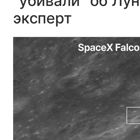
"убивали" об Лу
эксперт