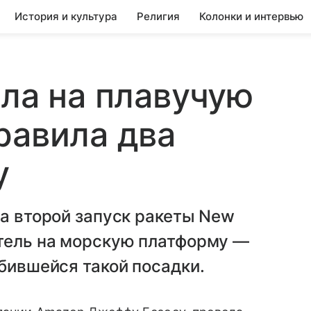
История и культура
Религия
Колонки и интервью
ела на плавучую
равила два
у
ла второй запуск ракеты New
итель на морскую платформу —
обившейся такой посадки.