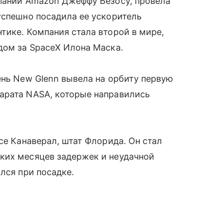
мпании Amazon Джеффу Безосу, провела
успешно посадила ее ускоритель
тике. Компания стала второй в мире,
дом за SpaceX Илона Маска.
ень New Glenn вывела на орбиту первую
арата NASA, которые направились
се Канаверал, штат Флорида. Он стал
ких месяцев задержек и неудачной
лся при посадке.