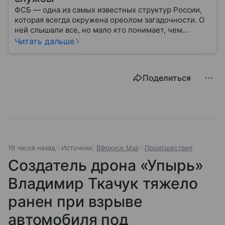
ФСБ — одна из самых известных структур России,
которая всегда окружена ореолом загадочности. О
ней слышали все, но мало кто понимает, чем
именно занимается Федеральная служба
Читать дальше
безопасности, как устроена ее работа, подробнее —
в материале.
Поделиться
19 часов назад
Источник:
ВФокусе Mail
Происшествия
Создатель дрона «Упырь»
Владимир Ткачук тяжело
ранен при взрыве
автомобиля под