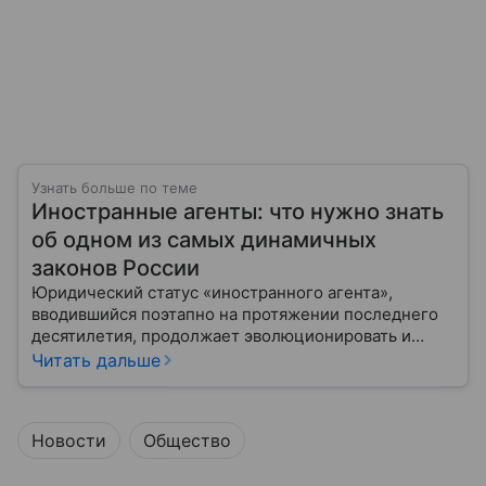
Узнать больше по теме
Иностранные агенты: что нужно знать
об одном из самых динамичных
законов России
Юридический статус «иностранного агента»,
вводившийся поэтапно на протяжении последнего
десятилетия, продолжает эволюционировать и
оказывать существенное влияние на деятельность
Читать дальше
неправительственных организаций, медиа и
частных лиц. Наша статья представляет собой
попытку всестороннего и сбалансированного
Новости
Общество
анализа этого явления: его юридических оснований,
практических последствий, исторического