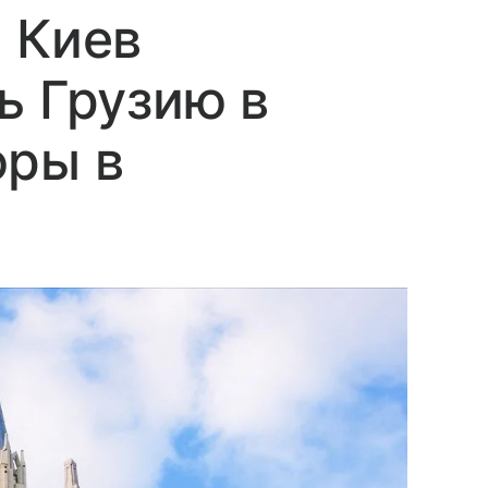
 Киев
ь Грузию в
юры в