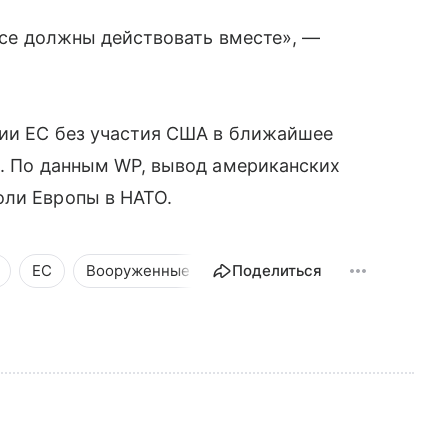
 все должны действовать вместе», —
мии ЕС без участия США в ближайшее
й. По данным WP, вывод американских
оли Европы в НАТО.
ЕС
Вооруженные конфликты
Поделиться
Новости
Обще