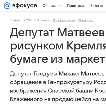
Общество
Политика
Законы
12 ноября 2025
Источник:
RT на русском
Общество
Депутат Матвеев
рисунком Кремля
бумаге из марке
Депутат Госдумы Михаил Матвеев
обращение в Генпрокуратуру Рос
изображения Спасской башни Кре
Блаженного на продающейся на ма