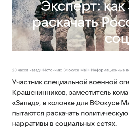
Эксперт: как
раскачать Ро
соц
20 часов назад
Источник:
ВФокусе Mail
Информационные в
Участник специальной военной оп
Крашенинников, заместитель кома
«Запад», в колонке для ВФокусе Ma
пытаются раскачать политическую
нарративы в социальных сетях.