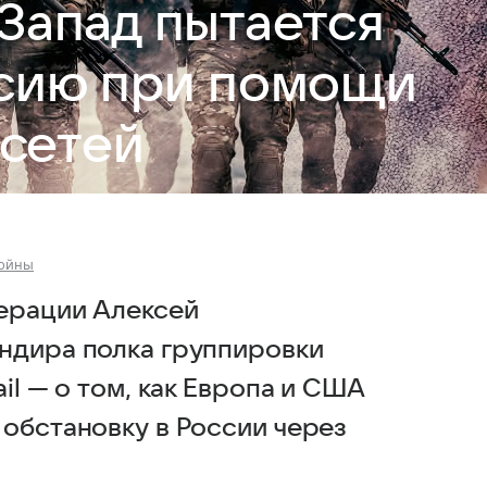
 Запад пытается
ссию при помощи
сетей
ойны
ерации Алексей
ндира полка группировки
il — о том, как Европа и США
 обстановку в России через