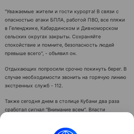
"Уважаемые жители и гости курорта! В связи с
опасностью атаки БПЛА, работой ПВО, все пляжи
в Геленджике, Кабардинском и Дивноморском
сельских округах закрыты. Сохраняйте
спокойствие и помните, безопасность людей
превыше всего", - объявил он.
Отдыхающих попросили срочно покинуть берег. В
случае необходимости звонить на горячую линию
экстренных служб - 112.
Также сегодня днем в столице Кубани два раза
сработал сигнал "Внимание всем". Власти
Краснодара призвали жителей соблюдать меры
предосторожности: на момент воздушной тревоги