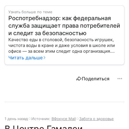
Узнать больше по теме
Роспотребнадзор: как федеральная
служба защищает права потребителей
и следит за безопасностью
Качество еды в столовой, безопасность игрушек,
чистота воды в кране и даже условия в школе или
офисе — за всем этим следит одна организация.
Роспотребнадзор — федеральная служба, которая
Читать дальше
защищает права потребителей и следит за
санитарной безопасностью. В статье расскажем, как
устроена эта служба, чем она занимается и почему
Поделиться
её работа важна для каждого жителя России.
1 день назад
Источник:
ВФокусе Mail
Забота о здоровье
В Центре Гамалеи