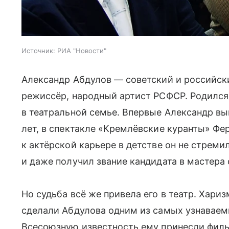
Источник:
РИА "Новости"
Александр Абдулов — советский и российски
режиссёр, народный артист РСФСР. Родился 
в театральной семье. Впервые Александр выш
лет, в спектакле «Кремлёвские куранты» Фе
к актёрской карьере в детстве он не стреми
и даже получил звание кандидата в мастера
Но судьба всё же привела его в театр. Хари
сделали Абдулова одним из самых узнаваем
Всесоюзную известность ему принесли филь