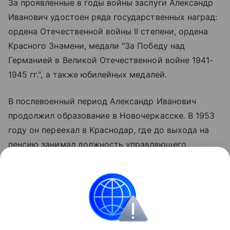
За проявленные в годы войны заслуги Александр
Иванович удостоен ряда государственных наград:
ордена Отечественной войны II степени, ордена
Красного Знамени, медали "За Победу над
Германией в Великой Отечественной войне 1941-
1945 гг.", а также юбилейных медалей.
В послевоенный период Александр Иванович
продолжил образование в Новочеркасске. В 1953
году он переехал в Краснодар, где до выхода на
пенсию занимал должность управляющего
Краснодарской краевой конторы "Росбакалея".
"Желаю Александру Ивановичу крепкого здоровья,
бодрости духа и благополучия!" - написал
Вениамин Кондратьев.