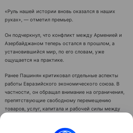
«Руль нашей истории вновь оказался в наших
руках», — отметил премьер.
Он подчеркнул, что конфликт между Арменией и
Азербайджаном теперь остался в прошлом, а
установившийся мир, по его словам, уже
ощущается на практике.
Ранее Пашинян критиковал отдельные аспекты
работы Евразийского экономического союза. В
частности, он обращал внимание на ограничения,
препятствующие свободному перемещению
товаров, услуг, капитала и рабочей силы между
странами объединения. По мнению премьера,
такие меры снижают предсказуемость условий