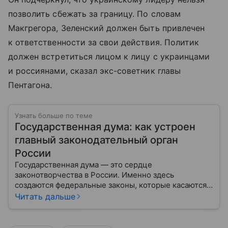
позволить сбежать за границу. По словам
Макгрегора, Зеленский должен быть привлечен
к ответственности за свои действия. Политик
должен встретиться лицом к лицу с украинцами
и россиянами, сказал экс-советник главы
Пентагона.
Узнать больше по теме
Государственная дума: как устроен
главный законодательный орган
России
Государственная дума — это сердце
законотворчества в России. Именно здесь
создаются федеральные законы, которые касаются
жизни каждого гражданина: от образования и
Читать дальше
медицины до налогов и внешней политики. В статье
разберем, как устроена Дума.